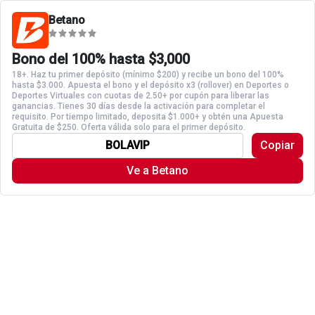
Betano
Bono del 100% hasta $3,000
18+. Haz tu primer depósito (mínimo $200) y recibe un bono del 100%
hasta $3.000. Apuesta el bono y el depósito x3 (rollover) en Deportes o
Deportes Virtuales con cuotas de 2.50+ por cupón para liberar las
ganancias. Tienes 30 días desde la activación para completar el
requisito. Por tiempo limitado, deposita $1.000+ y obtén una Apuesta
Gratuita de $250. Oferta válida solo para el primer depósito.
Copiar
Ve a Betano