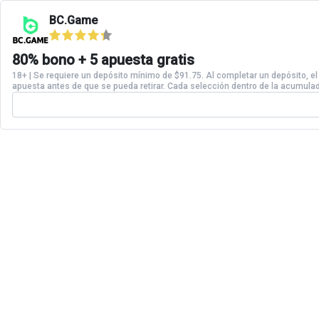
BC.Game
80% bono + 5 apuesta gratis
18+ | Se requiere un depósito mínimo de $91.75. Al completar un depósito, e
apuesta antes de que se pueda retirar. Cada selección dentro de la acumula