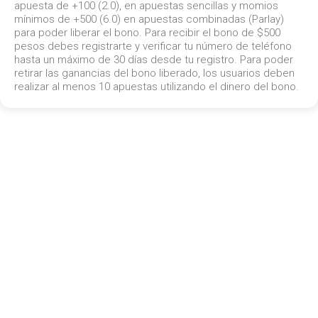
apuesta de +100 (2.0), en apuestas sencillas y momios
mínimos de +500 (6.0) en apuestas combinadas (Parlay)
para poder liberar el bono. Para recibir el bono de $500
pesos debes registrarte y verificar tu número de teléfono
hasta un máximo de 30 días desde tu registro. Para poder
retirar las ganancias del bono liberado, los usuarios deben
realizar al menos 10 apuestas utilizando el dinero del bono.