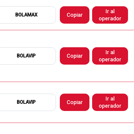
Ir al
Copiar
operador
Ir al
Copiar
operador
Ir al
Copiar
operador