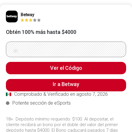
Betway
Obtén 100% más hasta $4000
Ver el Código
Ir a
Betway
Comprobado & Verificado en agosto 7, 2026
Potente sección de eSports
18+. Depósito mínimo requerido: $100. Al depositar, el
cliente recibirá un bono por el doble del valor del primer
depósito hasta $4000. El Bono caducará pasados 7 días