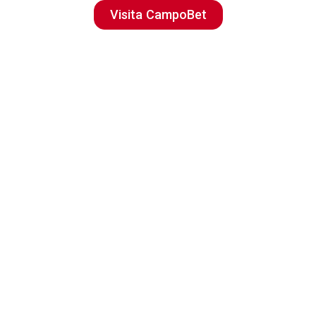
Visita
CampoBet